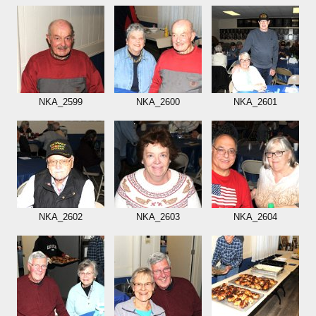
NKA_2599
NKA_2600
NKA_2601
NKA_2602
NKA_2603
NKA_2604